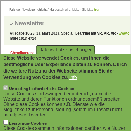
Direkt
zum
Inhalt
Datenschutzeinstellungen
Diese Website verwendet Cookies, um Ihnen die
bestmögliche User Experience bieten zu können. Durch
die weitere Nutzung der Webseite stimmen Sie der
Verwendung von Cookies zu.
Info
Unbedingt erforderliche Cookies
Diese Cookies sind zwingend erforderlich, damit die
Website und deren Funktionen ordnungsgemäß arbeiten.
Ohne diese Cookies können z.B. Dienste wie die
Möglichkeit zur Personalisierung (sofern im Einsatz) nicht
bereitgestellt werden.
Leistungs-Cookies
Diese Cookies sammeln Informationen darüber, wie Nutzer