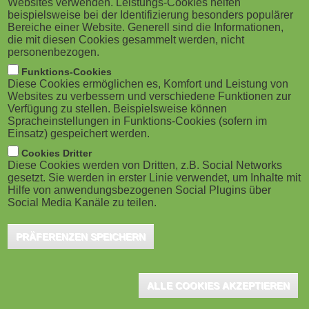
Websites verwenden. Leistungs-Cookies helfen
M
neun Jahre Geschäftsführerin des Hamburger Instituts für
beispielsweise bei der Identifizierung besonders populärer
t
Berufliche Bildung (HIBB). Dr. Sandra Garbade folgt auf
Bereiche einer Website. Generell sind die Informationen,
o
Prof. Dr. Friedrich Hubert Esser, der am 30. Juni 2026 in
die mit diesen Cookies gesammelt werden, nicht
personenbezogen.
e
den Ruhestand getreten ist.
b
Funktions-Cookies
WEITER
Diese Cookies ermöglichen es, Komfort und Leistung von
|
i
Websites zu verbessern und verschiedene Funktionen zur
BITKOM
KI-FUTURE
Verfügung zu stellen. Beispielsweise können
P
Weitere Regeln
Coursera
Spracheinstellungen in Funktions-Cookies (sofern im
l
Einsatz) gespeichert werden.
des AI Acts
investiert 100
e
I
Cookies Dritter
greifen – trotz
Millionen US-
Diese Cookies werden von Dritten, z.B. Social Networks
gesetzt. Sie werden in erster Linie verwendet, um Inhalte mit
)
offener Fragen
Dollar in
I
Hilfe von anwendungsbezogenen Social Plugins über
Social Media Kanäle zu teilen.
LearnVector
Berlin, August 2026 - Ab
P
sofort müssen weitere
München, August 2026 –
PRÄFERENZEN SPEICHERN
Vorgaben des AI Acts, der
Coursera investiert 100
E
europäischen Verordnung zu
Millionen US-Dollar in das
Künstlicher Intelligenz,
kürzlich von Andrew Ng
ALLE COOKIES AKZEPTIEREN
verbindlich eingehalten
gegründete KI-Unternehmen
werden. Insbesondere greifen