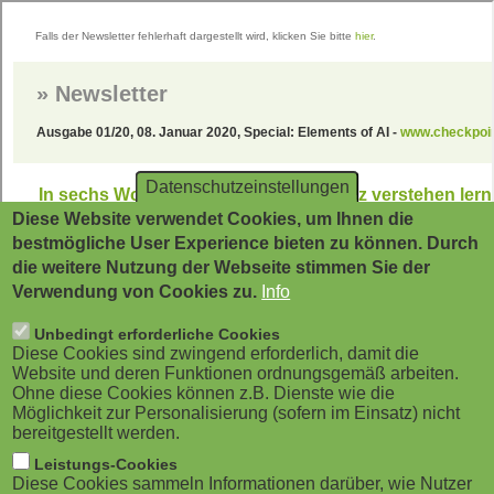
Direkt
zum
Inhalt
Datenschutzeinstellungen
Diese Website verwendet Cookies, um Ihnen die
bestmögliche User Experience bieten zu können. Durch
die weitere Nutzung der Webseite stimmen Sie der
Verwendung von Cookies zu.
Info
Unbedingt erforderliche Cookies
Diese Cookies sind zwingend erforderlich, damit die
Website und deren Funktionen ordnungsgemäß arbeiten.
Ohne diese Cookies können z.B. Dienste wie die
Möglichkeit zur Personalisierung (sofern im Einsatz) nicht
bereitgestellt werden.
Leistungs-Cookies
Diese Cookies sammeln Informationen darüber, wie Nutzer