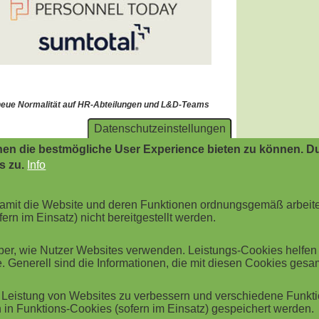
Datenschutzeinstellungen
en die bestmögliche User Experience bieten zu können. Du
s zu.
Info
 damit die Website und deren Funktionen ordnungsgemäß arbeit
ern im Einsatz) nicht bereitgestellt werden.
r, wie Nutzer Websites verwenden. Leistungs-Cookies helfen be
. Generell sind die Informationen, die mit diesen Cookies ges
Leistung von Websites zu verbessern und verschiedene Funktio
in Funktions-Cookies (sofern im Einsatz) gespeichert werden.