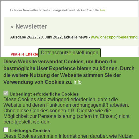
Direkt
zum
Inhalt
Datenschutzeinstellungen
Diese Website verwendet Cookies, um Ihnen die
bestmögliche User Experience bieten zu können. Durch
die weitere Nutzung der Webseite stimmen Sie der
Verwendung von Cookies zu.
Info
Unbedingt erforderliche Cookies
Diese Cookies sind zwingend erforderlich, damit die
Website und deren Funktionen ordnungsgemäß arbeiten.
Ohne diese Cookies können z.B. Dienste wie die
Möglichkeit zur Personalisierung (sofern im Einsatz) nicht
bereitgestellt werden.
Leistungs-Cookies
Diese Cookies sammeln Informationen darüber, wie Nutzer