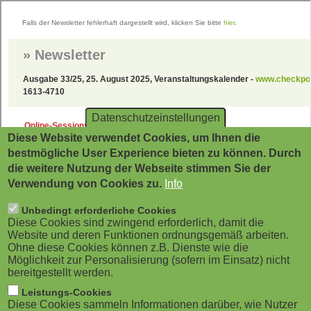
Direkt
zum
Inhalt
Datenschutzeinstellungen
Diese Website verwendet Cookies, um Ihnen die
bestmögliche User Experience bieten zu können. Durch
die weitere Nutzung der Webseite stimmen Sie der
Verwendung von Cookies zu.
Info
Unbedingt erforderliche Cookies
Diese Cookies sind zwingend erforderlich, damit die
Website und deren Funktionen ordnungsgemäß arbeiten.
Ohne diese Cookies können z.B. Dienste wie die
Möglichkeit zur Personalisierung (sofern im Einsatz) nicht
bereitgestellt werden.
Leistungs-Cookies
Diese Cookies sammeln Informationen darüber, wie Nutzer