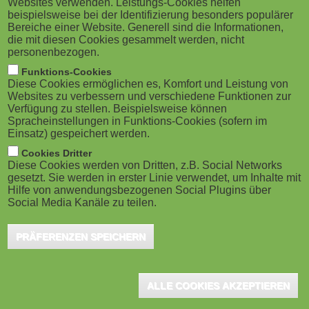
Websites verwenden. Leistungs-Cookies helfen
g
M
beispielsweise bei der Identifizierung besonders populärer
virtual coin to donate to charity in a new
Bereiche einer Website. Generell sind die Informationen,
a
o
online induction course. The international optical and
die mit diesen Cookies gesammelt werden, nicht
personenbezogen.
hearing business will make a real money donation to
t
b
Funktions-Cookies
charity in proportion to the virtual coins earned by
Diese Cookies ermöglichen es, Komfort und Leistung von
i
i
Websites zu verbessern und verschiedene Funktionen zur
employees who complete the induction training.
Verfügung zu stellen. Beispielsweise können
o
Spracheinstellungen in Funktions-Cookies (sofern im
l
Einsatz) gespeichert werden.
The innovative online course has been created for Specsavers by
n
e
Cookies Dritter
award-winning eLearning company Sponge UK. The module is
Diese Cookies werden von Dritten, z.B. Social Networks
being rolled out across fifteen countries including the UK and will
gesetzt. Sie werden in erster Linie verwendet, um Inhalte mit
)
Hilfe von anwendungsbezogenen Social Plugins über
form part of the company’s induction programme for all new
Social Media Kanäle zu teilen.
recruits.
PRÄFERENZEN SPEICHERN
Simon Poole-Anderson, Global Learning Technologies
Consultant at Specsavers, said, "We selected Sponge after a
vigorous selection process and found them to be great partners
ALLE COOKIES AKZEPTIEREN
in assimilating our creative and technical direction. Sponge also