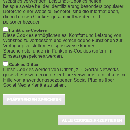
Websites verwenden. Leistungs-Cookies helfen
g
M
beispielsweise bei der Identifizierung besonders populärer
Bereiche einer Website. Generell sind die Informationen,
a
o
die mit diesen Cookies gesammelt werden, nicht
Zürich, Juni 2026 - Florian Gnägi ist die treibende Kraft
personenbezogen.
hinter OpenOlat sowie Gründer und Geschäftsführer der
t
frentix GmbH. Seit über 20 Jahren prägt er die Entwicklung
b
Funktions-Cookies
digitaler Lernlösungen und teilt im Gespräch seine
Diese Cookies ermöglichen es, Komfort und Leistung von
i
Einschätzungen mit - zu Trends, Herausforderungen und
i
Websites zu verbessern und verschiedene Funktionen zur
Zukunftsperspektiven der Bildungstechnologie.
Verfügung zu stellen. Beispielsweise können
Weiter
o
Spracheinstellungen in Funktions-Cookies (sofern im
l
LEARNTEC Keynote
Einsatz) gespeichert werden.
"Ohne psychologische
n
e
Cookies Dritter
Diese Cookies werden von Dritten, z.B. Social Networks
Sicherheit gibt es keine
gesetzt. Sie werden in erster Linie verwendet, um Inhalte mit
)
Hilfe von anwendungsbezogenen Social Plugins über
KI-Experimentierkultur"
Social Media Kanäle zu teilen.
PRÄFERENZEN SPEICHERN
ALLE COOKIES AKZEPTIEREN
Karlsruhe, April 2026 - Wie alle disruptiven Technologien