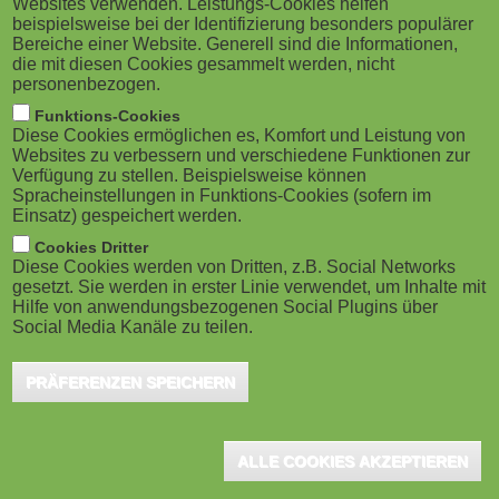
Websites verwenden. Leistungs-Cookies helfen
g
M
beispielsweise bei der Identifizierung besonders populärer
Bereiche einer Website. Generell sind die Informationen,
a
o
die mit diesen Cookies gesammelt werden, nicht
Copenhagen (DK), October 2019 - Stephanie Rahbek
personenbezogen.
t
Simonsen M.A., M.LIS, is a Learning Experience
b
Funktions-Cookies
Designer in DanChurchAid's Learning Lab, where she
Diese Cookies ermöglichen es, Komfort und Leistung von
i
i
Websites zu verbessern und verschiedene Funktionen zur
helps subject matter experts connect their target
Verfügung zu stellen. Beispielsweise können
o
Spracheinstellungen in Funktions-Cookies (sofern im
l
audiences with the knowledge and skills they need.
Einsatz) gespeichert werden.
Before moving to Denmark, she was a Professor of
n
e
Cookies Dritter
Diese Cookies werden von Dritten, z.B. Social Networks
Communication and Curriculum Coordinator at
gesetzt. Sie werden in erster Linie verwendet, um Inhalte mit
)
Fanshawe College in London, Canada. At OEB Global,
Hilfe von anwendungsbezogenen Social Plugins über
Social Media Kanäle zu teilen.
she will speak about "Building a Learner
Ecosystem" on Thursday, 28 November, from 16.30
PRÄFERENZEN SPEICHERN
to 17.30.
How would you define a learner-centered ecosystem?
ALLE COOKIES AKZEPTIEREN