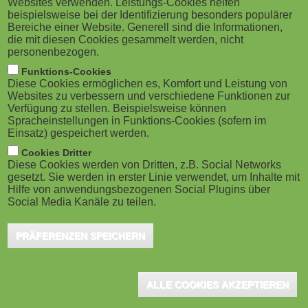
Websites verwenden. Leistungs-Cookies helfen
g
M
beispielsweise bei der Identifizierung besonders populärer
engaging online training. Take your team's
Bereiche einer Website. Generell sind die Informationen,
a
o
eLearning production processes from 0-60 with
die mit diesen Cookies gesammelt werden, nicht
personenbezogen.
Learning Accelerator. In this exclusive webinar, learn
t
b
Funktions-Cookies
how you can cuts costs and increase impact with
Diese Cookies ermöglichen es, Komfort und Leistung von
i
i
Websites zu verbessern und verschiedene Funktionen zur
Learning Accelerator. Join Elucidat, 25 June, 16.00-
Verfügung zu stellen. Beispielsweise können
o
Spracheinstellungen in Funktions-Cookies (sofern im
17.00 BST (11.00 EDT / 08.00 PDT).
l
Einsatz) gespeichert werden.
n
e
Cookies Dritter
Hosted by Learning Design Consultant, Georgie Cooke, get a
Diese Cookies werden von Dritten, z.B. Social Networks
gesetzt. Sie werden in erster Linie verwendet, um Inhalte mit
first-hand look at how these powerful blueprints can increase
)
Hilfe von anwendungsbezogenen Social Plugins über
speed to impact and speed to train by designing, storyboarding,
Social Media Kanäle zu teilen.
and building four times faster.
PRÄFERENZEN SPEICHERN
Enable knowledge sharing and distribution within your
organization. Help your team with every step of production, and
create process efficiencies. You’ll come away knowing how
ALLE COOKIES AKZEPTIEREN
Learning Accelerator blueprints can save your business time and