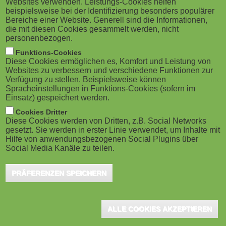
Websites verwenden. Leistungs-Cookies helfen
g
M
beispielsweise bei der Identifizierung besonders populärer
inclusive approaches. To stay ahead of this
Bereiche einer Website. Generell sind die Informationen,
a
o
paradigm shift, LUMO Labs is investing in an
die mit diesen Cookies gesammelt werden, nicht
personenbezogen.
unconventional startup with a unique training platform
t
b
Funktions-Cookies
built for the virtual economy.
Diese Cookies ermöglichen es, Komfort und Leistung von
i
i
Websites zu verbessern und verschiedene Funktionen zur
Verfügung zu stellen. Beispielsweise können
o
By investing in Barcelona-based Metacampus, LUMO is investing
Spracheinstellungen in Funktions-Cookies (sofern im
l
Einsatz) gespeichert werden.
in a global collective of subject-matter experts who've created an
n
e
Cookies Dritter
edtech platform empowering digital professionals across
Diese Cookies werden von Dritten, z.B. Social Networks
industries to thrive in the fast-changing, increasingly
gesetzt. Sie werden in erster Linie verwendet, um Inhalte mit
)
Hilfe von anwendungsbezogenen Social Plugins über
decentralized digital world and virtual economies. LUMO Fund II
Social Media Kanäle zu teilen.
Coöperatieve U.A. and a group of international angel investors
are investing a total amount of € 1.5 million in Metacampus.
PRÄFERENZEN SPEICHERN
The new roles in the virtual economy are diverse, and there are
insufficiently skilled and experienced people. “The demand for
ALLE COOKIES AKZEPTIEREN
talent is outstripping supply. Metacampus's training approach