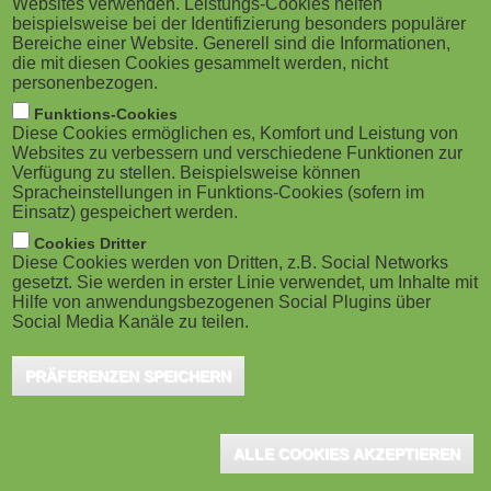
Websites verwenden. Leistungs-Cookies helfen
g
M
beispielsweise bei der Identifizierung besonders populärer
educational inequality plays a key role in
Bereiche einer Website. Generell sind die Informationen,
a
o
determining how long you work. The study, conducted
die mit diesen Cookies gesammelt werden, nicht
personenbezogen.
by Institute for Sociology and Social Psychology
t
b
Funktions-Cookies
researchers Jana Mäcken and Lea Ellwardt, analysed
Diese Cookies ermöglichen es, Komfort und Leistung von
i
i
Websites zu verbessern und verschiedene Funktionen zur
the differences in voluntary and involuntary labour
Verfügung zu stellen. Beispielsweise können
o
Spracheinstellungen in Funktions-Cookies (sofern im
market exit between lower and higher educated
l
Einsatz) gespeichert werden.
workers in 15 European countries.
n
e
Cookies Dritter
Diese Cookies werden von Dritten, z.B. Social Networks
gesetzt. Sie werden in erster Linie verwendet, um Inhalte mit
)
They found that in 13 of the 15 countries, people with lower
Hilfe von anwendungsbezogenen Social Plugins über
educational qualifications were more likely to leave the labour
Social Media Kanäle zu teilen.
market by being let go, or made redundant, than more highly
PRÄFERENZEN SPEICHERN
educated people.
This is because increased education provides individuals with
opportunities to exit the labour market voluntarily, as doing so is
ALLE COOKIES AKZEPTIEREN
typically associated with more attractive, more stable, higher-