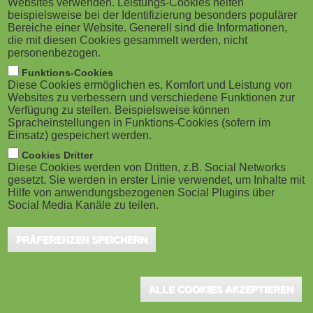
Websites verwenden. Leistungs-Cookies helfen
g
M
beispielsweise bei der Identifizierung besonders populärer
Bereiche einer Website. Generell sind die Informationen,
a
o
die mit diesen Cookies gesammelt werden, nicht
personenbezogen.
t
b
Funktions-Cookies
Diese Cookies ermöglichen es, Komfort und Leistung von
i
Toronto (CA), January 2023 - Complete Learning
i
Websites zu verbessern und verschiedene Funktionen zur
Verfügung zu stellen. Beispielsweise können
Solutions, a recognized consulting services leader for
o
Spracheinstellungen in Funktions-Cookies (sofern im
l
Einsatz) gespeichert werden.
learning and performance management systems in the
n
e
Cookies Dritter
APAC region, has partnered with Cognota®, a leading
Diese Cookies werden von Dritten, z.B. Social Networks
provider of operations software built specifically for
gesetzt. Sie werden in erster Linie verwendet, um Inhalte mit
)
Hilfe von anwendungsbezogenen Social Plugins über
learning and development teams.
Social Media Kanäle zu teilen.
"According to the ATD, 85% of L&D teams use between three and
PRÄFERENZEN SPEICHERN
eight tools to manage learning ops, and 69% of them would like
to consolidate," said Ryan Austin, CEO of Cognota. "This
ALLE COOKIES AKZEPTIEREN
partnership opens the opportunity for Australian and New