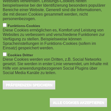
Websites verwenden. Leistungs-Cookies helfen
g
Berlin, September 2023 - Embark on a
M
beispielsweise bei der Identifizierung besonders populärer
transformative learning journey with the
Bereiche einer Website. Generell sind die Informationen,
a
o
die mit diesen Cookies gesammelt werden, nicht
Masterclass Lite on Digital Badges and
personenbezogen.
t
b
(Micro-)Credentials, commencing 09 October 2023. The
Funktions-Cookies
Diese Cookies ermöglichen es, Komfort und Leistung von
insightful program spans four weeks, offering
i
i
Websites zu verbessern und verschiedene Funktionen zur
Verfügung zu stellen. Beispielsweise können
participants a comprehensive understanding of digital
o
Spracheinstellungen in Funktions-Cookies (sofern im
l
identity, open badges, and verifiable credentials.
Einsatz) gespeichert werden.
n
e
Cookies Dritter
Diese Cookies werden von Dritten, z.B. Social Networks
Digital certificates, open badges, micro-credentials, and verifiable
gesetzt. Sie werden in erster Linie verwendet, um Inhalte mit
)
credentials are becoming increasingly important in the education
Hilfe von anwendungsbezogenen Social Plugins über
Social Media Kanäle zu teilen.
and training sector. As digital representations of learning
achievements, they can be easily shared and verified online.
PRÄFERENZEN SPEICHERN
They enable learners to showcase their skills and competencies
in a transparent and credible way, and help employers and
educators recognize and value diverse forms of learning. They
ALLE COOKIES AKZEPTIEREN
also facilitate lifelong learning and career development, as