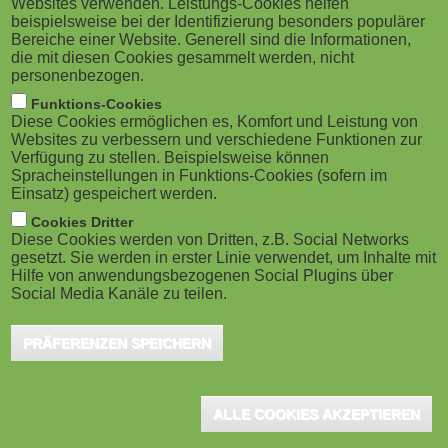
Websites verwenden. Leistungs-Cookies helfen
g
M
beispielsweise bei der Identifizierung besonders populärer
Bereiche einer Website. Generell sind die Informationen,
a
o
die mit diesen Cookies gesammelt werden, nicht
personenbezogen.
London (UK), February 2024 - Nestled in the dynamic
t
b
Funktions-Cookies
rail industry of the United Kingdom, ScotRail emerges
Diese Cookies ermöglichen es, Komfort und Leistung von
i
i
as a prominent player, continually seeking innovative
Websites zu verbessern und verschiedene Funktionen zur
Verfügung zu stellen. Beispielsweise können
solutions to enhance its operations and services. At
o
Spracheinstellungen in Funktions-Cookies (sofern im
l
Einsatz) gespeichert werden.
the heart of this quest for innovation is Sodi Kakouris,
n
e
Cookies Dritter
Digital Learning Manager at ScotRail. His role at
Diese Cookies werden von Dritten, z.B. Social Networks
ScotRail is pivotal, and he leads the digital learning
gesetzt. Sie werden in erster Linie verwendet, um Inhalte mit
)
Hilfe von anwendungsbezogenen Social Plugins über
team. Together with ARuVR, they are at the forefront of
Social Media Kanäle zu teilen.
transforming driver training methodologies, steering
PRÄFERENZEN SPEICHERN
ScotRail towards a future where technology and
tradition converge for enhanced learning experiences.
ALLE COOKIES AKZEPTIEREN
Nestled in the dynamic rail industry of the United Kingdom,