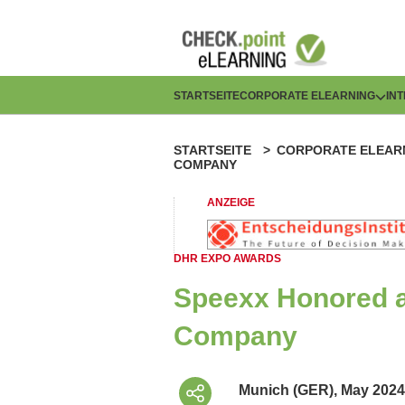
Direkt
zum
Inhalt
H
STARTSEITE
CORPORATE ELEARNING
IN
a
STARTSEITE
CORPORATE ELEAR
P
u
COMPANY
f
p
ANZEIGE
a
t
DHR EXPO AWARDS
d
n
Speexx Honored a
n
a
Company
a
v
v
i
Munich (GER), May 2024