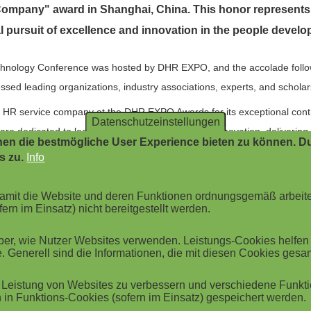
ompany" award in Shanghai, China. This honor represents 
 pursuit of excellence and innovation in the people develo
nology Conference was hosted by DHR EXPO, and the accolade follows
ed leading organizations, industry associations, experts, and scholar
HR service company at the DHR EXPO Awards for its exceptional contri
Datenschutzeinstellungen
re dedicated to leading the forefront of HR tech innovation, delivering 
en die bestmögliche User Experience bieten zu können. Du
o customer feedback throughout our service process," stated Armin Ho
s zu.
Info
peexx's past efforts, but will also spur future developments. Speexx will 
field of HR tech and services, and provide customers with more high-qual
 damit die Website und deren Funktionen ordnungsgemäß arbeit
ern im Einsatz) nicht bereitgestellt werden.
rector, Speexx China.
r, wie Nutzer Websites verwenden. Leistungs-Cookies helfen be
. Generell sind die Informationen, die mit diesen Cookies ges
Leistung von Websites zu verbessern und verschiedene Funktio
in Funktions-Cookies (sofern im Einsatz) gespeichert werden.