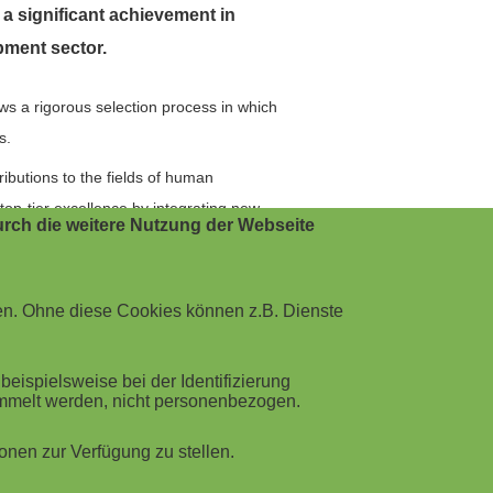
a significant achievement in
pment sector.
 a rigorous selection process in which
s.
butions to the fields of human
top-tier excellence by integrating new
rch die weitere Nutzung der Webseite
pp, Co-Founder of Speexx.
continue to uphold the spirit of scientific
ity, efficient, and intelligent
en. Ohne diese Cookies können z.B. Dienste
ispielsweise bei der Identifizierung
ammelt werden, nicht personenbezogen.
nen zur Verfügung zu stellen.