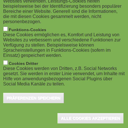
Websites verwenden. Leistungs-Cookies helfen
g
M
beispielsweise bei der Identifizierung besonders populärer
Bereiche einer Website. Generell sind die Informationen,
a
o
die mit diesen Cookies gesammelt werden, nicht
personenbezogen.
Bath (UK), May 2024 - A recent report identifies key
t
b
Funktions-Cookies
influencers in corporate learning and development,
Diese Cookies ermöglichen es, Komfort und Leistung von
i
i
highlighting the prominence of colleagues and peers
Websites zu verbessern und verschiedene Funktionen zur
Verfügung zu stellen. Beispielsweise können
in shaping strategies and the need for high-quality,
o
Spracheinstellungen in Funktions-Cookies (sofern im
l
Einsatz) gespeichert werden.
unbiased insights in the face of increasing AI-driven
n
e
Cookies Dritter
content.
Diese Cookies werden von Dritten, z.B. Social Networks
gesetzt. Sie werden in erster Linie verwendet, um Inhalte mit
)
Hilfe von anwendungsbezogenen Social Plugins über
Insights Media has launched its first research report -
Who's
Social Media Kanäle zu teilen.
influencing L&D?
- to explore who is influencing L&D
professionals on topics including learning strategy, technology
PRÄFERENZEN SPEICHERN
strategy, and AI. The report also sheds light on the quality of
insights they rely on.
ALLE COOKIES AKZEPTIEREN
The research shows that colleagues are the number-one