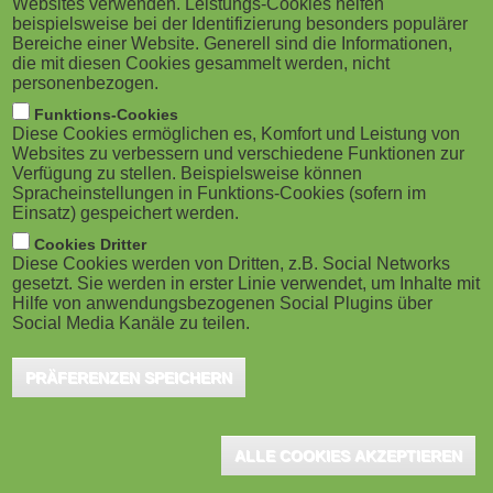
Websites verwenden. Leistungs-Cookies helfen
g
San Francisco, CA (USA), October 2024 -
M
beispielsweise bei der Identifizierung besonders populärer
Novakid, an online school transforming how
Bereiche einer Website. Generell sind die Informationen,
a
o
die mit diesen Cookies gesammelt werden, nicht
children aged 4-12 learn English, has
personenbezogen.
t
b
acquired UK-based EFL app, Lingumi in a landmark
Funktions-Cookies
Diese Cookies ermöglichen es, Komfort und Leistung von
deal. The partnership will bring hundreds of thousands
i
i
Websites zu verbessern und verschiedene Funktionen zur
Verfügung zu stellen. Beispielsweise können
of users to Novakid, advancing the mission to make
o
Spracheinstellungen in Funktions-Cookies (sofern im
l
high-quality English education accessible to young
Einsatz) gespeichert werden.
n
e
learners.
Cookies Dritter
Diese Cookies werden von Dritten, z.B. Social Networks
gesetzt. Sie werden in erster Linie verwendet, um Inhalte mit
)
Offering an affordable alternative to costly tutoring, it empowers
Hilfe von anwendungsbezogenen Social Plugins über
Social Media Kanäle zu teilen.
learners of all ages with an engaging, intelligent platform to
master English, regardless of income.
PRÄFERENZEN SPEICHERN
Since it was founded in 2017, Novakid has offered online English
classes for children using an innovative curriculum with 25-minute
ALLE COOKIES AKZEPTIEREN
learning blocks and trained educators. Their rapid growth led to a
Series B raise of $35 million from prestigious firms that include