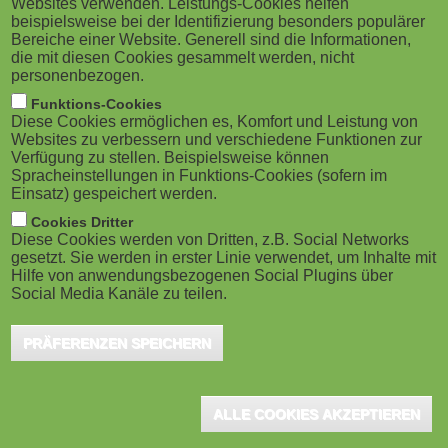
Websites verwenden. Leistungs-Cookies helfen
g
M
year's summit promises to be particularly compelling,
beispielsweise bei der Identifizierung besonders populärer
Bereiche einer Website. Generell sind die Informationen,
bringing together leaders and innovators to explore
a
o
die mit diesen Cookies gesammelt werden, nicht
the critical trends shaping the future of education and
personenbezogen.
t
b
work.
Funktions-Cookies
Diese Cookies ermöglichen es, Komfort und Leistung von
i
i
Websites zu verbessern und verschiedene Funktionen zur
Verfügung zu stellen. Beispielsweise können
Key themes at EdTech 2025 include:
o
Spracheinstellungen in Funktions-Cookies (sofern im
l
Einsatz) gespeichert werden.
The Future of Skills Economy
n
e
Cookies Dritter
Corporate Training – TICC
Diese Cookies werden von Dritten, z.B. Social Networks
The Evolving Landscape of Education Publishing
gesetzt. Sie werden in erster Linie verwendet, um Inhalte mit
)
Hilfe von anwendungsbezogenen Social Plugins über
Technology at the Forefront: AI Meets Learning/
Social Media Kanäle zu teilen.
Automation & AI in Language Learning
The Dynamics of International Education
PRÄFERENZEN SPEICHERN
The Role of Publishers in the Modern Education Ecosystem
The organizers are also thrilled to welcome a distinguished lineup
ALLE COOKIES AKZEPTIEREN
of speakers, including: