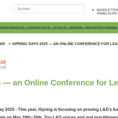
NEWSLETTE
ANMELDUNG
TERNATIONALES
HOCHSCHULE
SCHULE
WISSEN
VERANSTALTUNGEN
AR
ISPRING DAYS 2025 — AN ONLINE CONFERENCE FOR LE
 — an Online Conference for L
ay 2025 - This year, iSpring is focusing on proving L&D’s b
ls on May 29th–30th. Top L&D voices and real practitioners