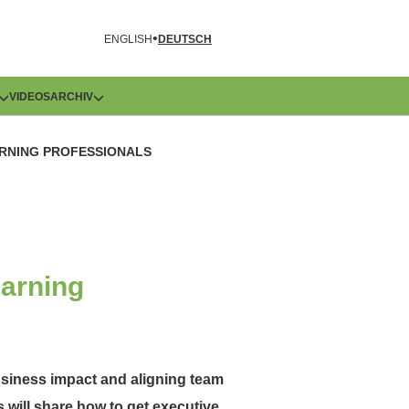
R
ENGLISH
DEUTSCH
VIDEOS
ARCHIV
ARNING PROFESSIONALS
earning
usiness impact and aligning team
 will share how to get executive