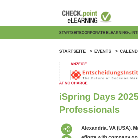
Direkt
zum
Inhalt
H
STARTSEITE
CORPORATE ELEARNING
IN
a
STARTSEITE
EVENTS
CALEND
P
u
f
ANZEIGE
p
a
t
AT NO CHARGE
d
n
iSpring Days 2025
n
a
Professionals
a
v
v
Alexandria, VA (USA), M
i
efforts with company goa