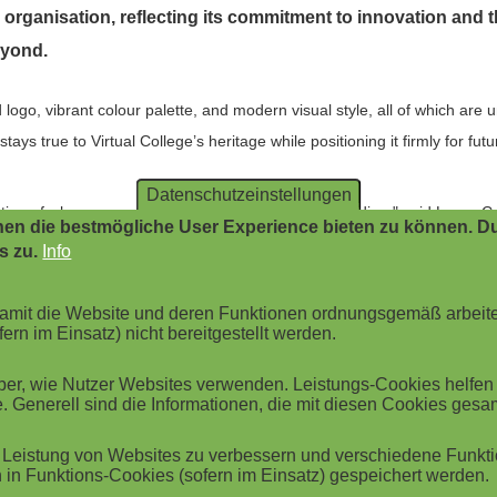
organisation, reflecting its commitment to innovation and 
eyond.
logo, vibrant colour palette, and modern visual style, all of which are 
ays true to Virtual College’s heritage while positioning it firmly for fu
Datenschutzeinstellungen
lection of who we are now and the direction we’re heading," said Laura C
en die bestmögliche User Experience bieten zu können. Du
s zu.
Info
ollege has also launched a completely redesigned website, focused on 
 damit die Website und deren Funktionen ordnungsgemäß arbeit
d course content, and a responsive design to ensure users can easily find
ern im Einsatz) nicht bereitgestellt werden.
r, wie Nutzer Websites verwenden. Leistungs-Cookies helfen be
’s wider vision to make compliance training a seamless part of working 
. Generell sind die Informationen, die mit diesen Cookies ges
 and engaging digital learning.
Leistung von Websites zu verbessern und verschiedene Funktio
eate high quality compliance content that is simple and learner centri
in Funktions-Cookies (sofern im Einsatz) gespeichert werden.
ing," said Jamie Ashforth, Business and Strategy Director.