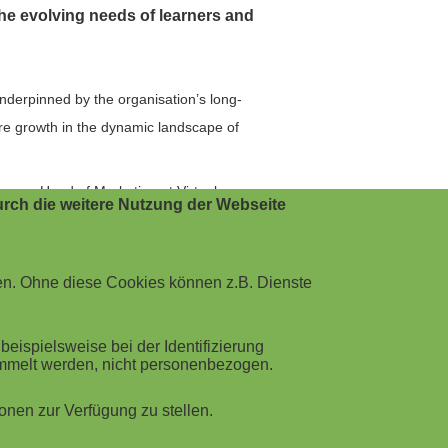
the evolving needs of learners and
underpinned by the organisation’s long-
ture growth in the dynamic landscape of
ooper, Head of Marketing at Virtual
rch die weitere Nutzung der Webseite
enhancing the user experience. The new
en. Ohne diese Cookies können z.B. Dienste
 relevant training and access the latest
ispielsweise bei der Identifizierung
life, enabling individuals and businesses
ammelt werden, nicht personenbezogen.
nen zur Verfügung zu stellen.
c. We want to empower individuals,