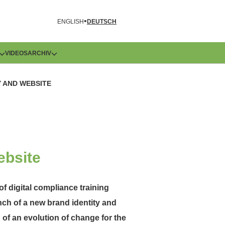
R
ENGLISH
DEUTSCH
VIDEOS
ARCHIV
Y AND WEBSITE
ebsite
of digital compliance training
nch of a new brand identity and
of an evolution of change for the