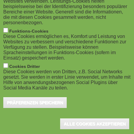
Websites verwenden. Leistungs-Cookies helfen
g
M
beispielsweise bei der Identifizierung besonders populärer
Bereiche einer Website. Generell sind die Informationen,
a
o
die mit diesen Cookies gesammelt werden, nicht
personenbezogen.
Brighton (UK), September 2025 - The Learning Hack
t
b
Funktions-Cookies
podcast launches its new season on 1 September
Diese Cookies ermöglichen es, Komfort und Leistung von
i
i
2025, releasing fortnightly until Christmas. Ranked in
Websites zu verbessern und verschiedene Funktionen zur
Verfügung zu stellen. Beispielsweise können
the global top 5% with listeners in 142 countries,
o
Spracheinstellungen in Funktions-Cookies (sofern im
l
Einsatz) gespeichert werden.
upcoming guests include Jan Liphardt, Lori Niles-
n
e
Cookies Dritter
Hoffman, Brian Murphy, Jay Moore, Doug Scott, and
Diese Cookies werden von Dritten, z.B. Social Networks
Christian Ray Flores. Sponsored by Synthesia, iVentiv,
gesetzt. Sie werden in erster Linie verwendet, um Inhalte mit
)
Hilfe von anwendungsbezogenen Social Plugins über
and Venture Marketing.
Social Media Kanäle zu teilen.
Past guests on the podcast are a Who's Who of those making
PRÄFERENZEN SPEICHERN
waves in the learning profession, and this season include:
-
Jan Liphardt
– Stanford Professor of bioengineering and
ALLE COOKIES AKZEPTIEREN
founder of OpenMind, talking about AI for robotics