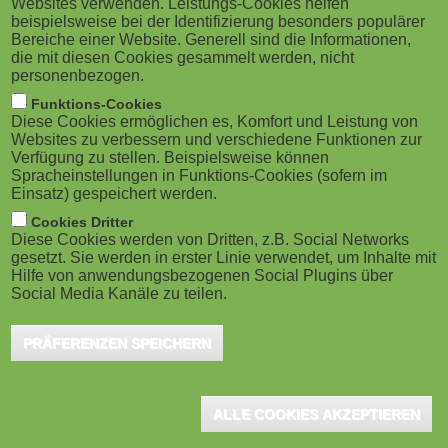
Websites verwenden. Leistungs-Cookies helfen
g
M
beispielsweise bei der Identifizierung besonders populärer
London (UK), September 2025 - Now in its
Bereiche einer Website. Generell sind die Informationen,
a
o
third edition, Totara’s Learning with Impact
die mit diesen Cookies gesammelt werden, nicht
personenbezogen.
event returns after two highly successful
t
b
Funktions-Cookies
outings that connected hundreds of L&D
Diese Cookies ermöglichen es, Komfort und Leistung von
i
i
Websites zu verbessern und verschiedene Funktionen zur
professionals worldwide. The upcoming event
Verfügung zu stellen. Beispielsweise können
o
explores the positive benefits collaborative learning
Spracheinstellungen in Funktions-Cookies (sofern im
l
Einsatz) gespeichert werden.
can have in developing and nurturing high-performing
n
e
Cookies Dritter
teams.
Diese Cookies werden von Dritten, z.B. Social Networks
gesetzt. Sie werden in erster Linie verwendet, um Inhalte mit
)
Hilfe von anwendungsbezogenen Social Plugins über
This half-day event event explores how forward-thinking
Social Media Kanäle zu teilen.
organisations can embrace collaborative learning; a powerful,
PRÄFERENZEN SPEICHERN
shared approach that sparks engagement, applies real-world
context to formal training, and ultimately elevates performance
across the board.
ALLE COOKIES AKZEPTIEREN
Totara's
Learning with Impact: Driving high-performance