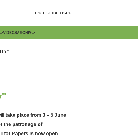
R
ENGLISH
DEUTSCH
VIDEOS
ARCHIV
ITY"
y"
ll take place from 3 – 5 June,
r the patronage of
ll for Papers is now open.