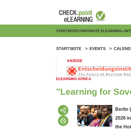
Direkt
zum
Inhalt
H
STARTSEITE
CORPORATE ELEARNING
IN
a
STARTSEITE
EVENTS
CALEND
P
u
f
ANZEIGE
p
a
t
ELEARNING AFRICA
d
n
"Learning for Sove
n
a
a
Berlin 
v
2026 in
v
i
the Hon