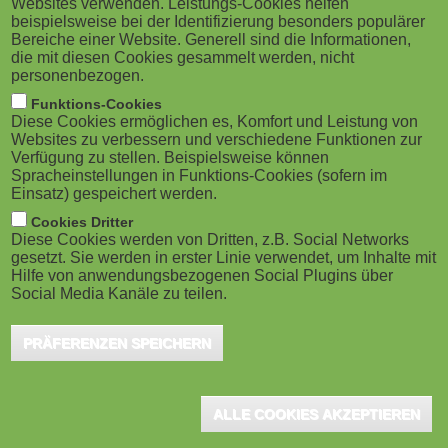
Websites verwenden. Leistungs-Cookies helfen
M
beispielsweise bei der Identifizierung besonders populärer
Bereiche einer Website. Generell sind die Informationen,
o
die mit diesen Cookies gesammelt werden, nicht
personenbezogen.
b
Funktions-Cookies
Diese Cookies ermöglichen es, Komfort und Leistung von
i
Websites zu verbessern und verschiedene Funktionen zur
Verfügung zu stellen. Beispielsweise können
Spracheinstellungen in Funktions-Cookies (sofern im
l
Einsatz) gespeichert werden.
e
Cookies Dritter
Diese Cookies werden von Dritten, z.B. Social Networks
gesetzt. Sie werden in erster Linie verwendet, um Inhalte mit
)
Hilfe von anwendungsbezogenen Social Plugins über
Social Media Kanäle zu teilen.
PRÄFERENZEN SPEICHERN
ALLE COOKIES AKZEPTIEREN