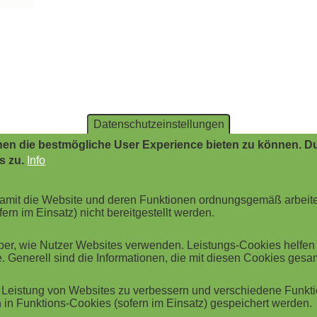
Datenschutzeinstellungen
en die bestmögliche User Experience bieten zu können. Du
s zu.
Info
 damit die Website und deren Funktionen ordnungsgemäß arbeit
ern im Einsatz) nicht bereitgestellt werden.
r, wie Nutzer Websites verwenden. Leistungs-Cookies helfen be
. Generell sind die Informationen, die mit diesen Cookies ges
Leistung von Websites zu verbessern und verschiedene Funktio
in Funktions-Cookies (sofern im Einsatz) gespeichert werden.