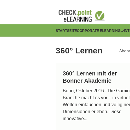
Direkt
zum
Inhalt
H
STARTSEITE
CORPORATE ELEARNING
IN
a
360° Lernen
Abonn
u
p
360° Lernen mit der
t
Bonner Akademie
n
Bonn, Oktober 2016 - Die Gamin
Branche macht es vor – in virtuel
a
Welten eintauchen und völlig ne
v
Dimensionen erleben. Diese
innovative...
i