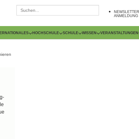
NEWSLETTE
ANMELDUNG
TERNATIONALES
HOCHSCHULE
SCHULE
WISSEN
VERANSTALTUNGEN
ieren
g-
le
ue