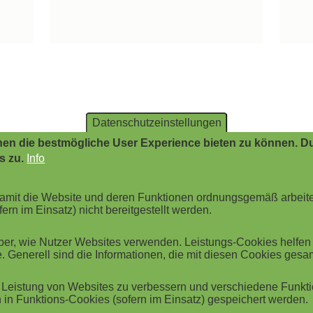
Datenschutzeinstellungen
en die bestmögliche User Experience bieten zu können. Du
s zu.
Info
 damit die Website und deren Funktionen ordnungsgemäß arbeit
ern im Einsatz) nicht bereitgestellt werden.
r, wie Nutzer Websites verwenden. Leistungs-Cookies helfen be
. Generell sind die Informationen, die mit diesen Cookies ges
Leistung von Websites zu verbessern und verschiedene Funktio
in Funktions-Cookies (sofern im Einsatz) gespeichert werden.