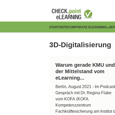
Direkt
zum
Inhalt
H
STARTSEITE
CORPORATE ELEARNING
IN
a
3D-Digitalisierung
u
p
Warum gerade KMU und
t
der Mittelstand vom
n
eLearning...
Berlin, August 2021 - Im Podcast
a
Gespräch mit Dr. Regina Flake
v
vom KOFA (KOFA
Kompetenzzentrum
i
Fachkräftesicherung am Institut 