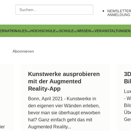
NEWSLETTE
ANMELDUNG
TERNATIONALES
HOCHSCHULE
SCHULE
WISSEN
VERANSTALTUNGEN
Abonnieren
Kunstwerke ausprobieren
3D
mit der Augmented
Bi
Reality-App
Lu
- W
Bonn, April 2021 - Kunstwerke in
Bil
den eigenen vier Wänden erleben,
Übe
bevor man sie überhaupt erworben
Ges
hat? Ganz einfach geht das mit
der
Augmented Reality...