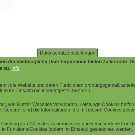
Datenschutzeinstellungen
en die bestmögliche User Experience bieten zu können. Du
s zu.
Info
 damit die Website und deren Funktionen ordnungsgemäß arbeit
ern im Einsatz) nicht bereitgestellt werden.
r, wie Nutzer Websites verwenden. Leistungs-Cookies helfen be
. Generell sind die Informationen, die mit diesen Cookies ges
Leistung von Websites zu verbessern und verschiedene Funktio
in Funktions-Cookies (sofern im Einsatz) gespeichert werden.