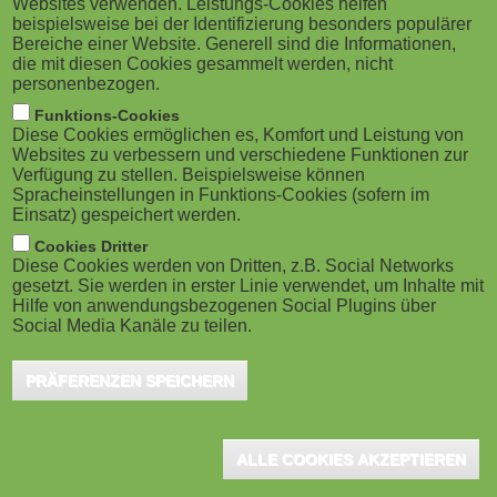
Websites verwenden. Leistungs-Cookies helfen
M
beispielsweise bei der Identifizierung besonders populärer
Bereiche einer Website. Generell sind die Informationen,
o
die mit diesen Cookies gesammelt werden, nicht
personenbezogen.
b
Funktions-Cookies
Diese Cookies ermöglichen es, Komfort und Leistung von
i
Websites zu verbessern und verschiedene Funktionen zur
Verfügung zu stellen. Beispielsweise können
Spracheinstellungen in Funktions-Cookies (sofern im
l
Einsatz) gespeichert werden.
e
Cookies Dritter
Diese Cookies werden von Dritten, z.B. Social Networks
gesetzt. Sie werden in erster Linie verwendet, um Inhalte mit
)
Hilfe von anwendungsbezogenen Social Plugins über
Social Media Kanäle zu teilen.
PRÄFERENZEN SPEICHERN
ALLE COOKIES AKZEPTIEREN