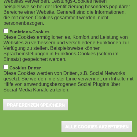
Websites verwenden. Leistungs-Cookies helfen
M
beispielsweise bei der Identifizierung besonders populärer
Bereiche einer Website. Generell sind die Informationen,
o
die mit diesen Cookies gesammelt werden, nicht
personenbezogen.
b
Funktions-Cookies
Diese Cookies ermöglichen es, Komfort und Leistung von
i
Websites zu verbessern und verschiedene Funktionen zur
Verfügung zu stellen. Beispielsweise können
Spracheinstellungen in Funktions-Cookies (sofern im
l
Einsatz) gespeichert werden.
e
Cookies Dritter
Diese Cookies werden von Dritten, z.B. Social Networks
gesetzt. Sie werden in erster Linie verwendet, um Inhalte mit
)
Hilfe von anwendungsbezogenen Social Plugins über
Social Media Kanäle zu teilen.
PRÄFERENZEN SPEICHERN
ALLE COOKIES AKZEPTIEREN