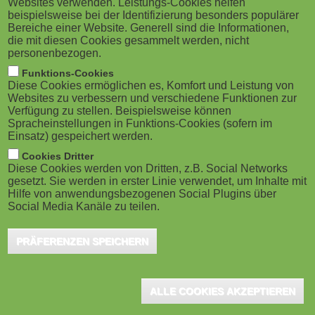
Websites verwenden. Leistungs-Cookies helfen
vorantreiben
M
beispielsweise bei der Identifizierung besonders populärer
Bereiche einer Website. Generell sind die Informationen,
Karlsruhe, Oktober 2024 - Bis zum 27. Oktober
o
die mit diesen Cookies gesammelt werden, nicht
2024 haben Unternehmen, Start-ups und
personenbezogen.
Hochschulen sowie Lernende und Lehrende wieder
b
Funktions-Cookies
die Möglichkeit...
Diese Cookies ermöglichen es, Komfort und Leistung von
i
Websites zu verbessern und verschiedene Funktionen zur
Verfügung zu stellen. Beispielsweise können
Spracheinstellungen in Funktions-Cookies (sofern im
l
Einsatz) gespeichert werden.
e
Cookies Dritter
Diese Cookies werden von Dritten, z.B. Social Networks
gesetzt. Sie werden in erster Linie verwendet, um Inhalte mit
)
Hilfe von anwendungsbezogenen Social Plugins über
Social Media Kanäle zu teilen.
PRÄFERENZEN SPEICHERN
ALLE COOKIES AKZEPTIEREN