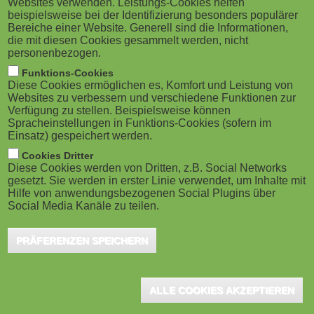
Websites verwenden. Leistungs-Cookies helfen
Wie Schulleitungen die Schule der
M
beispielsweise bei der Identifizierung besonders populärer
Zukunft sehen
Bereiche einer Website. Generell sind die Informationen,
o
die mit diesen Cookies gesammelt werden, nicht
Berlin, April 2022 - Deutschland braucht eine "neue
personenbezogen.
Kultur des Lernens", damit Schulen zukunftssicher
b
Funktions-Cookies
werden. Zu diesem Schluss kommt die...
Diese Cookies ermöglichen es, Komfort und Leistung von
i
Websites zu verbessern und verschiedene Funktionen zur
Verfügung zu stellen. Beispielsweise können
Spracheinstellungen in Funktions-Cookies (sofern im
l
Einsatz) gespeichert werden.
e
Cookies Dritter
Diese Cookies werden von Dritten, z.B. Social Networks
gesetzt. Sie werden in erster Linie verwendet, um Inhalte mit
)
Hilfe von anwendungsbezogenen Social Plugins über
Social Media Kanäle zu teilen.
PRÄFERENZEN SPEICHERN
ALLE COOKIES AKZEPTIEREN