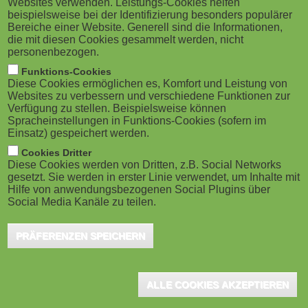
Websites verwenden. Leistungs-Cookies helfen
Digitalstrategie
M
beispielsweise bei der Identifizierung besonders populärer
Bereiche einer Website. Generell sind die Informationen,
Berlin, November 2019 - Im Vorfeld der QURATOR
o
die mit diesen Cookies gesammelt werden, nicht
Conference 2020 lädt Xinnovations e.V. am 28.
personenbezogen.
November 2019 von 16 bis 18.30 Uhr zu
b
Funktions-Cookies
einem Workshop...
Diese Cookies ermöglichen es, Komfort und Leistung von
i
Websites zu verbessern und verschiedene Funktionen zur
Verfügung zu stellen. Beispielsweise können
Spracheinstellungen in Funktions-Cookies (sofern im
l
Einsatz) gespeichert werden.
e
Cookies Dritter
Ralf Pichler ist neuer CEO von
Diese Cookies werden von Dritten, z.B. Social Networks
Detecon International
gesetzt. Sie werden in erster Linie verwendet, um Inhalte mit
)
Hilfe von anwendungsbezogenen Social Plugins über
Köln, August 2019 – Ralf Pichler (47) ist neuer
Social Media Kanäle zu teilen.
Chief Executive Officer (CEO) der Detecon
International, einer der führenden deutschen
PRÄFERENZEN SPEICHERN
Management- und...
ALLE COOKIES AKZEPTIEREN