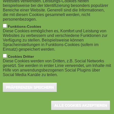
Websites verwenden. Leistungs-Cookies helfen
M
beispielsweise bei der Identifizierung besonders populärer
Bereiche einer Website. Generell sind die Informationen,
o
die mit diesen Cookies gesammelt werden, nicht
personenbezogen.
b
Funktions-Cookies
Diese Cookies ermöglichen es, Komfort und Leistung von
i
Websites zu verbessern und verschiedene Funktionen zur
Verfügung zu stellen. Beispielsweise können
Spracheinstellungen in Funktions-Cookies (sofern im
l
Einsatz) gespeichert werden.
e
Cookies Dritter
Diese Cookies werden von Dritten, z.B. Social Networks
gesetzt. Sie werden in erster Linie verwendet, um Inhalte mit
)
Hilfe von anwendungsbezogenen Social Plugins über
Social Media Kanäle zu teilen.
PRÄFERENZEN SPEICHERN
ALLE COOKIES AKZEPTIEREN