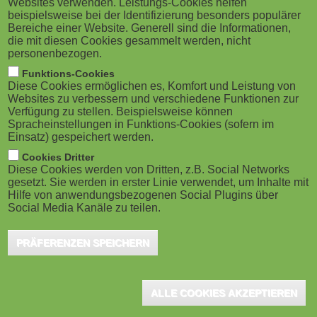
Websites verwenden. Leistungs-Cookies helfen
M
beispielsweise bei der Identifizierung besonders populärer
Bereiche einer Website. Generell sind die Informationen,
o
die mit diesen Cookies gesammelt werden, nicht
personenbezogen.
b
Funktions-Cookies
Diese Cookies ermöglichen es, Komfort und Leistung von
i
Websites zu verbessern und verschiedene Funktionen zur
Verfügung zu stellen. Beispielsweise können
Spracheinstellungen in Funktions-Cookies (sofern im
l
Einsatz) gespeichert werden.
e
Cookies Dritter
Diese Cookies werden von Dritten, z.B. Social Networks
gesetzt. Sie werden in erster Linie verwendet, um Inhalte mit
)
Hilfe von anwendungsbezogenen Social Plugins über
Social Media Kanäle zu teilen.
PRÄFERENZEN SPEICHERN
ALLE COOKIES AKZEPTIEREN