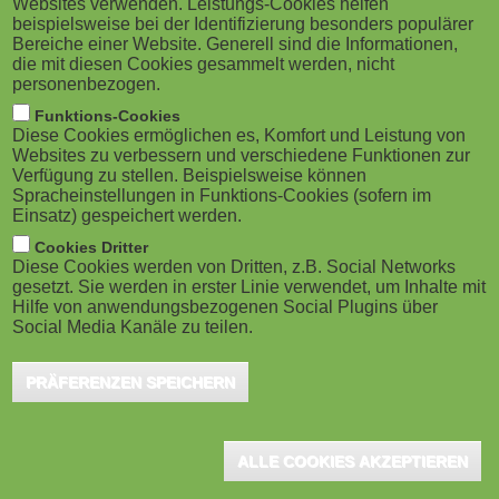
Websites verwenden. Leistungs-Cookies helfen
M
beispielsweise bei der Identifizierung besonders populärer
Bereiche einer Website. Generell sind die Informationen,
o
die mit diesen Cookies gesammelt werden, nicht
personenbezogen.
b
Funktions-Cookies
Diese Cookies ermöglichen es, Komfort und Leistung von
i
Websites zu verbessern und verschiedene Funktionen zur
Verfügung zu stellen. Beispielsweise können
Spracheinstellungen in Funktions-Cookies (sofern im
l
Einsatz) gespeichert werden.
e
Cookies Dritter
Diese Cookies werden von Dritten, z.B. Social Networks
gesetzt. Sie werden in erster Linie verwendet, um Inhalte mit
)
Hilfe von anwendungsbezogenen Social Plugins über
Social Media Kanäle zu teilen.
PRÄFERENZEN SPEICHERN
ALLE COOKIES AKZEPTIEREN