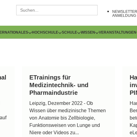
NEWSLETTE
ANMELDUNG
TERNATIONALES
HOCHSCHULE
SCHULE
WISSEN
VERANSTALTUNGEN
nal
ETrainings für
Ha
Medizintechnik- und
in
Pharmaindustrie
P
M
Leipzig, Dezember 2022 - Ob
Ham
Wissen über medizinische Themen
Be
auf
von Anatomie bis Zellbiologie,
bet
Funktionsweisen von Lunge und
Kap
Niere oder Videos zu...
eL