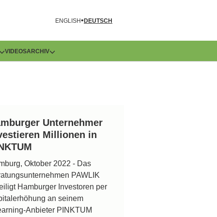
R
ENGLISH
DEUTSCH
VIDEOS
ARCHIV
mburger Unternehmer
vestieren Millionen in
INKTUM
burg, Oktober 2022 - Das
ratungsunternehmen PAWLIK
eiligt Hamburger Investoren per
italerhöhung an seinem
earning-Anbieter PINKTUM