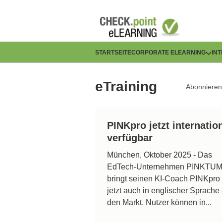
Direkt
zum
Inhalt
H
STARTSEITE
CORPORATE ELEARNING
IN
a
eTraining
Abonnieren
u
p
PINKpro jetzt internatio
t
verfügbar
n
München, Oktober 2025 - Das
EdTech-Unternehmen PINKTU
a
bringt seinen KI-Coach PINKpro
v
jetzt auch in englischer Sprache 
den Markt. Nutzer können in...
i