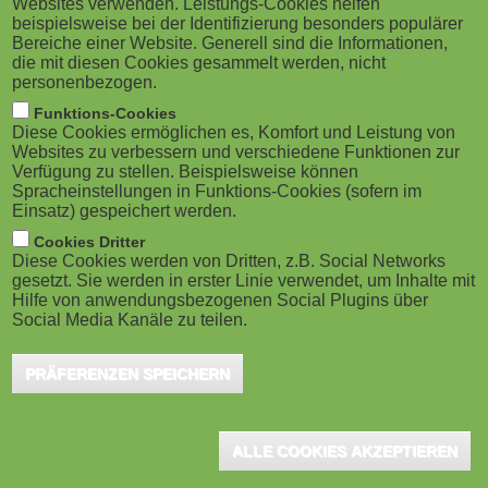
Websites verwenden. Leistungs-Cookies helfen
M
beispielsweise bei der Identifizierung besonders populärer
Bereiche einer Website. Generell sind die Informationen,
o
die mit diesen Cookies gesammelt werden, nicht
personenbezogen.
b
Funktions-Cookies
Diese Cookies ermöglichen es, Komfort und Leistung von
i
Websites zu verbessern und verschiedene Funktionen zur
Verfügung zu stellen. Beispielsweise können
Spracheinstellungen in Funktions-Cookies (sofern im
l
Einsatz) gespeichert werden.
e
Cookies Dritter
Diese Cookies werden von Dritten, z.B. Social Networks
gesetzt. Sie werden in erster Linie verwendet, um Inhalte mit
)
Hilfe von anwendungsbezogenen Social Plugins über
Social Media Kanäle zu teilen.
PRÄFERENZEN SPEICHERN
ALLE COOKIES AKZEPTIEREN