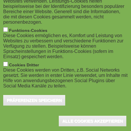
Websites verwenden. Leistungs-Cookies helfen
M
beispielsweise bei der Identifizierung besonders populärer
Bereiche einer Website. Generell sind die Informationen,
o
die mit diesen Cookies gesammelt werden, nicht
personenbezogen.
b
Funktions-Cookies
Diese Cookies ermöglichen es, Komfort und Leistung von
i
Websites zu verbessern und verschiedene Funktionen zur
Verfügung zu stellen. Beispielsweise können
Spracheinstellungen in Funktions-Cookies (sofern im
l
Einsatz) gespeichert werden.
e
Cookies Dritter
Diese Cookies werden von Dritten, z.B. Social Networks
gesetzt. Sie werden in erster Linie verwendet, um Inhalte mit
)
Hilfe von anwendungsbezogenen Social Plugins über
Social Media Kanäle zu teilen.
PRÄFERENZEN SPEICHERN
ALLE COOKIES AKZEPTIEREN