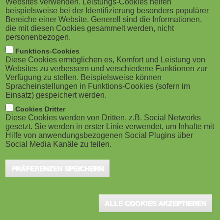
Websites verwenden. Leistungs-Cookies helfen
ausländische Ärzte & Pflegekräfte
M
beispielsweise bei der Identifizierung besonders populärer
Bereiche einer Website. Generell sind die Informationen,
Köln, Oktober 2018 – Ausländische Ärzte und
o
die mit diesen Cookies gesammelt werden, nicht
Pflegekräfte werden für Krankenhäuser und
personenbezogen.
Pflegeeinrichtungen immer wichtiger. Die
b
Funktions-Cookies
Rekrutierung und vor...
Diese Cookies ermöglichen es, Komfort und Leistung von
i
Websites zu verbessern und verschiedene Funktionen zur
Verfügung zu stellen. Beispielsweise können
Spracheinstellungen in Funktions-Cookies (sofern im
l
Einsatz) gespeichert werden.
e
Cookies Dritter
Diese Cookies werden von Dritten, z.B. Social Networks
gesetzt. Sie werden in erster Linie verwendet, um Inhalte mit
)
Hilfe von anwendungsbezogenen Social Plugins über
Social Media Kanäle zu teilen.
PRÄFERENZEN SPEICHERN
ALLE COOKIES AKZEPTIEREN