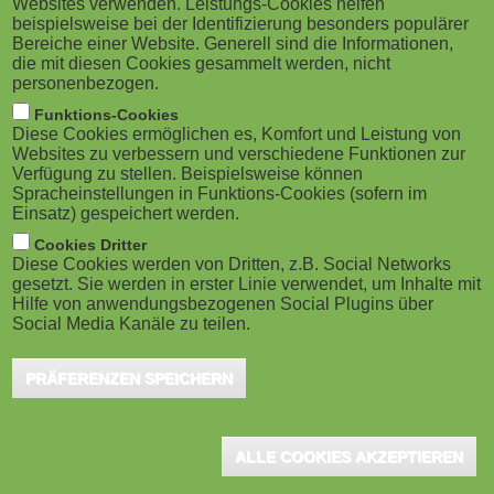
Websites verwenden. Leistungs-Cookies helfen
im Blended Learning
M
beispielsweise bei der Identifizierung besonders populärer
Bereiche einer Website. Generell sind die Informationen,
Köln, Februar 2024 - Im berufsbegleitenden
o
die mit diesen Cookies gesammelt werden, nicht
Studiengang Compliance und Corporate Security
personenbezogen.
an der Rheinischen Fachhochschule Köln (RFH)
b
Funktions-Cookies
erwerben...
Diese Cookies ermöglichen es, Komfort und Leistung von
i
Websites zu verbessern und verschiedene Funktionen zur
Verfügung zu stellen. Beispielsweise können
Spracheinstellungen in Funktions-Cookies (sofern im
l
Einsatz) gespeichert werden.
e
Cookies Dritter
Brainix-Entwicklung vom BMBF als
Diese Cookies werden von Dritten, z.B. Social Networks
förderungswürdig anerkannt
gesetzt. Sie werden in erster Linie verwendet, um Inhalte mit
)
Hilfe von anwendungsbezogenen Social Plugins über
Eichstätt, September 2022 - Das Projekt zur
Social Media Kanäle zu teilen.
Entwicklung der neuen Lernsoftware Brainix wurde
jüngst vom Bundesministerium für Bildung und
PRÄFERENZEN SPEICHERN
Forschung...
ALLE COOKIES AKZEPTIEREN