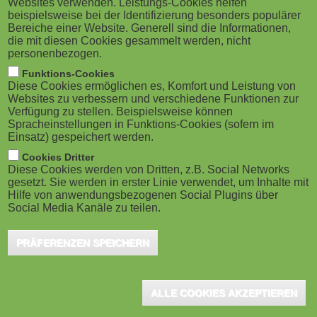
Websites verwenden. Leistungs-Cookies helfen
M
beispielsweise bei der Identifizierung besonders populärer
Bereiche einer Website. Generell sind die Informationen,
o
die mit diesen Cookies gesammelt werden, nicht
personenbezogen.
b
Funktions-Cookies
Diese Cookies ermöglichen es, Komfort und Leistung von
i
Websites zu verbessern und verschiedene Funktionen zur
Verfügung zu stellen. Beispielsweise können
Spracheinstellungen in Funktions-Cookies (sofern im
l
Einsatz) gespeichert werden.
e
Cookies Dritter
Diese Cookies werden von Dritten, z.B. Social Networks
gesetzt. Sie werden in erster Linie verwendet, um Inhalte mit
)
Hilfe von anwendungsbezogenen Social Plugins über
Social Media Kanäle zu teilen.
PRÄFERENZEN SPEICHERN
ALLE COOKIES AKZEPTIEREN