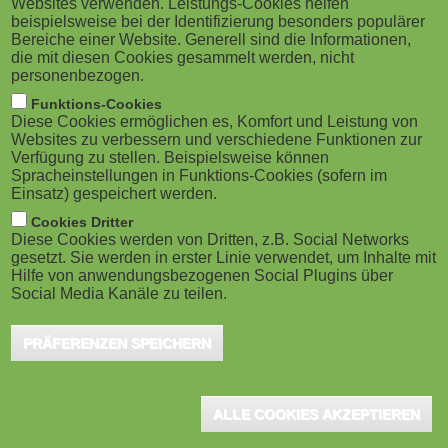
Websites verwenden. Leistungs-Cookies helfen
M
beispielsweise bei der Identifizierung besonders populärer
Bereiche einer Website. Generell sind die Informationen,
o
die mit diesen Cookies gesammelt werden, nicht
personenbezogen.
b
Funktions-Cookies
Diese Cookies ermöglichen es, Komfort und Leistung von
i
Websites zu verbessern und verschiedene Funktionen zur
Verfügung zu stellen. Beispielsweise können
Spracheinstellungen in Funktions-Cookies (sofern im
l
Einsatz) gespeichert werden.
e
Cookies Dritter
Diese Cookies werden von Dritten, z.B. Social Networks
gesetzt. Sie werden in erster Linie verwendet, um Inhalte mit
)
Hilfe von anwendungsbezogenen Social Plugins über
Social Media Kanäle zu teilen.
PRÄFERENZEN SPEICHERN
ALLE COOKIES AKZEPTIEREN