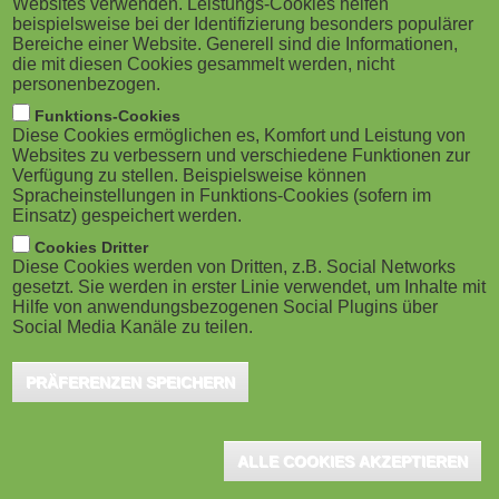
Websites verwenden. Leistungs-Cookies helfen
M
beispielsweise bei der Identifizierung besonders populärer
Bereiche einer Website. Generell sind die Informationen,
o
die mit diesen Cookies gesammelt werden, nicht
personenbezogen.
b
Funktions-Cookies
Diese Cookies ermöglichen es, Komfort und Leistung von
i
Websites zu verbessern und verschiedene Funktionen zur
Verfügung zu stellen. Beispielsweise können
Spracheinstellungen in Funktions-Cookies (sofern im
l
Einsatz) gespeichert werden.
e
Cookies Dritter
Diese Cookies werden von Dritten, z.B. Social Networks
gesetzt. Sie werden in erster Linie verwendet, um Inhalte mit
)
Hilfe von anwendungsbezogenen Social Plugins über
Social Media Kanäle zu teilen.
PRÄFERENZEN SPEICHERN
ALLE COOKIES AKZEPTIEREN