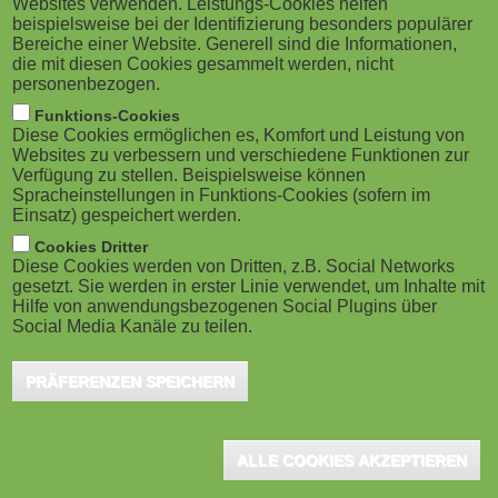
Websites verwenden. Leistungs-Cookies helfen
Workshop der Digital Innovations-
M
beispielsweise bei der Identifizierung besonders populärer
Projekte
Bereiche einer Website. Generell sind die Informationen,
o
die mit diesen Cookies gesammelt werden, nicht
Tübingen, Juli 2017 - Unter dem Motto "Synergien
personenbezogen.
aktivieren, Nachhaltigkeit gestalten" trafen sich
b
Funktions-Cookies
Ende Juli 2017 die zehn Digitalisierungsprojekte...
Diese Cookies ermöglichen es, Komfort und Leistung von
i
Websites zu verbessern und verschiedene Funktionen zur
Verfügung zu stellen. Beispielsweise können
Spracheinstellungen in Funktions-Cookies (sofern im
l
Einsatz) gespeichert werden.
e
Cookies Dritter
Forschung und Praxis zur digitalen
Diese Cookies werden von Dritten, z.B. Social Networks
Hochschullehre verzahnen
gesetzt. Sie werden in erster Linie verwendet, um Inhalte mit
)
Hilfe von anwendungsbezogenen Social Plugins über
Tübingen, März 2017 - Forschung und Praxis zur
Social Media Kanäle zu teilen.
digitalen Hochschullehre sollen zukünftig noch
stärker verzahnt werden. Die neue Direktorin des
PRÄFERENZEN SPEICHERN
Leibniz...
ALLE COOKIES AKZEPTIEREN