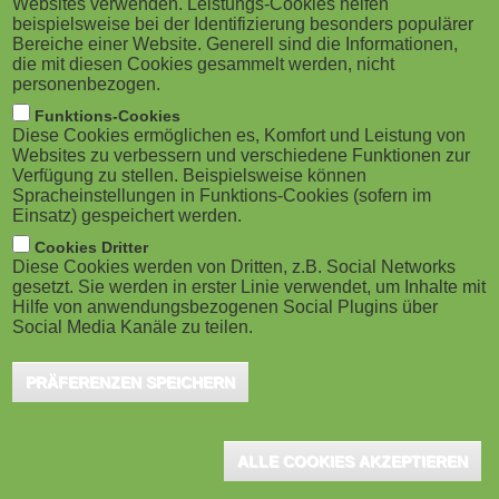
Websites verwenden. Leistungs-Cookies helfen
das 1. Staatsexamen
M
beispielsweise bei der Identifizierung besonders populärer
Bereiche einer Website. Generell sind die Informationen,
Hamburg, Juni 2016 - learnity.com, der Marktplatz
o
die mit diesen Cookies gesammelt werden, nicht
für Online-Education-Inhalte, bietet ab sofort die
personenbezogen.
Flatrate "Jura Masterclasses" an. Mit ihrer Hilfe...
b
Funktions-Cookies
Diese Cookies ermöglichen es, Komfort und Leistung von
i
Websites zu verbessern und verschiedene Funktionen zur
Verfügung zu stellen. Beispielsweise können
Spracheinstellungen in Funktions-Cookies (sofern im
l
Einsatz) gespeichert werden.
e
Cookies Dritter
Diese Cookies werden von Dritten, z.B. Social Networks
gesetzt. Sie werden in erster Linie verwendet, um Inhalte mit
)
Hilfe von anwendungsbezogenen Social Plugins über
Social Media Kanäle zu teilen.
PRÄFERENZEN SPEICHERN
ALLE COOKIES AKZEPTIEREN