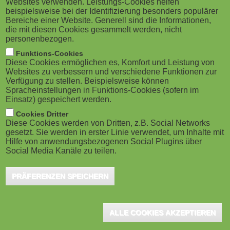
Websites verwenden. Leistungs-Cookies helfen
M
beispielsweise bei der Identifizierung besonders populärer
Bereiche einer Website. Generell sind die Informationen,
o
die mit diesen Cookies gesammelt werden, nicht
personenbezogen.
b
Funktions-Cookies
Diese Cookies ermöglichen es, Komfort und Leistung von
i
Websites zu verbessern und verschiedene Funktionen zur
Verfügung zu stellen. Beispielsweise können
Spracheinstellungen in Funktions-Cookies (sofern im
l
Einsatz) gespeichert werden.
e
Cookies Dritter
Diese Cookies werden von Dritten, z.B. Social Networks
gesetzt. Sie werden in erster Linie verwendet, um Inhalte mit
)
Hilfe von anwendungsbezogenen Social Plugins über
Social Media Kanäle zu teilen.
PRÄFERENZEN SPEICHERN
ALLE COOKIES AKZEPTIEREN