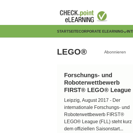
Direkt
zum
Inhalt
H
STARTSEITE
CORPORATE ELEARNING
IN
a
LEGO®
Abonnieren
u
p
Forschungs- und
t
Roboterwettbewerb
n
FIRST® LEGO® League
Leipzig, August 2017 - Der
a
internationale Forschungs- und
v
Roboterwettbewerb FIRST®
LEGO® League (FLL) steht kurz 
i
dem offiziellen Saisonstart...