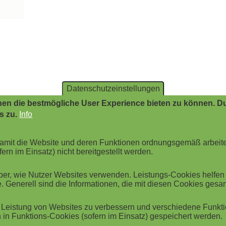
Datenschutzeinstellungen
en die bestmögliche User Experience bieten zu können. Du
s zu.
Info
 damit die Website und deren Funktionen ordnungsgemäß arbeit
ern im Einsatz) nicht bereitgestellt werden.
r, wie Nutzer Websites verwenden. Leistungs-Cookies helfen be
. Generell sind die Informationen, die mit diesen Cookies ges
Leistung von Websites zu verbessern und verschiedene Funktio
in Funktions-Cookies (sofern im Einsatz) gespeichert werden.