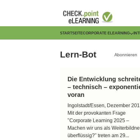
Direkt
zum
Inhalt
H
STARTSEITE
CORPORATE ELEARNING
IN
a
Lern-Bot
Abonnieren
u
p
Die Entwicklung schreit
t
– technisch – exponentie
n
voran
Ingolstadt/Essen, Dezember 201
a
Mit der provokanten Frage
v
"Corporate Learning 2025 –
Machen wir uns als Weiterbildne
i
überflüssig?" treten am 29...