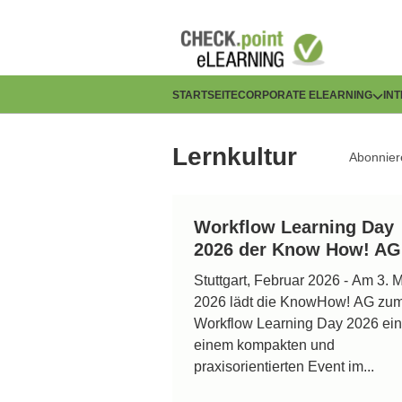
Direkt
zum
Inhalt
H
STARTSEITE
CORPORATE ELEARNING
IN
a
Lernkultur
Abonnier
u
p
Workflow Learning Day
t
2026 der Know How! AG
n
Stuttgart, Februar 2026 - Am 3. 
2026 lädt die KnowHow! AG zu
a
Workflow Learning Day 2026 ein
v
einem kompakten und
praxisorientierten Event im...
i