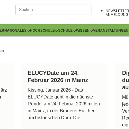
NEWSLETTE
ANMELDUNG
TERNATIONALES
HOCHSCHULE
SCHULE
WISSEN
VERANSTALTUNGEN
en
ELUCYDate am 24.
Di
Februar 2026 in Mainz
du
au
März
Kissing, Januar 2026 - Das
m
ELUCYDate geht in die nächste
Mü
 –
Runde: am 24. Februar 2026 mitten
jed
in Mainz, in der Brauerei Eulchen
Ver
am historischen Dom. Die...
Reg
dig